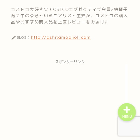
コストコ大好き♡ COSTCOエグゼクティブ会員×絶賛子
育て中のゆる～いミニマリスト主婦が、コストコの購入
品やおすすめ購入品を正直レビューをお届け♪
http://ashitamoolioli.com
BLOG：
home
プライバシーポリシー
スポンサーリンク
お問い合わせ
MENU