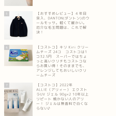
【おすすめレビュー】４年目
5
突入、DANTON(ダントン)のウ
ールモッサ。軽くて暖かい。
厄介な毛玉問題は、これで解
決！
【コストコ】キリ Kiri クリー
6
ムチーズ 24コ コストコは1
コ32.5円 スーパーではちょ
っと高いクリチもコストコな
らお買い得！そのままでも、
アレンジしてもおいしいクリ
ームチーズ
【コストコ】2022年
7
ALLIE（アリィー） エクスト
ラUV ジェル 90g×2 10年以上
リピート 焼かない人のアリ
ー！ ジェルは無香料で白くな
らない♪