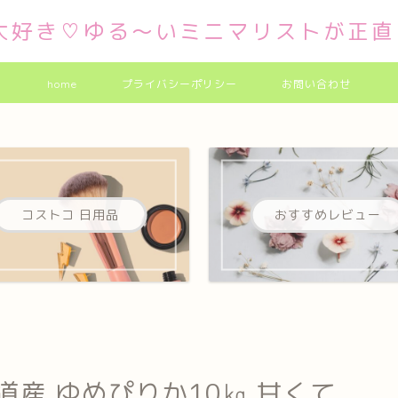
大好き♡ゆる～いミニマリストが正直
home
プライバシーポリシー
お問い合わせ
コストコ 日用品
おすすめレビュー
道産 ゆめぴりか10㎏ 甘くて