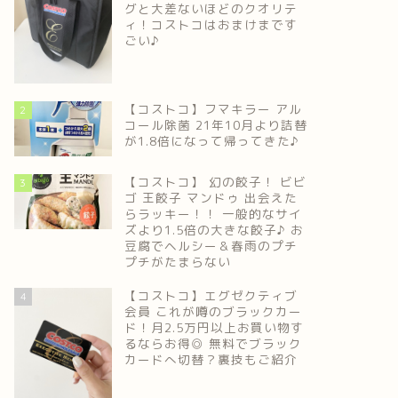
グと大差ないほどのクオリテ
ィ！コストコはおまけまです
ごい♪
【コストコ】フマキラー アル
2
コール除菌 21年10月より詰替
が1.8倍になって帰ってきた♪
【コストコ】 幻の餃子！ ビビ
3
ゴ 王餃子 マンドゥ 出会えた
らラッキー！！ 一般的なサイ
ズより1.5倍の大きな餃子♪ お
豆腐でヘルシー＆春雨のプチ
プチがたまらない
【コストコ】エグゼクティブ
4
会員 これが噂のブラックカー
ド！月2.5万円以上お買い物す
るならお得◎ 無料でブラック
カードへ切替？裏技もご紹介