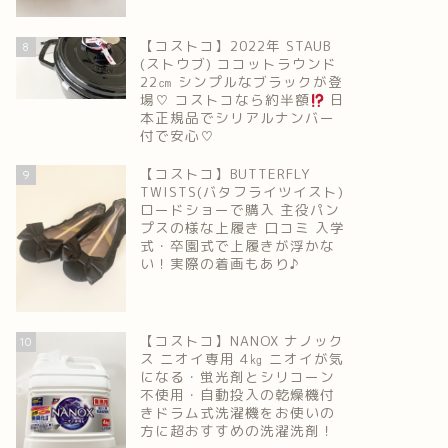
【コストコ】2022年 STAUB
8
(ストウブ) ココットラウンド
22㎝ シンプルなブラックが登
場♡ コストコなら約半額
日
本正規品でシリアルナンバー
付で安心♡
【コストコ】BUTTERFLY
9
TWISTS(バタフライツイスト)
ロードショーで購入 主役パン
プスの様な上履き 口コミ 入学
式・卒園式で上履きが浮かな
い！実際の着画もあり♪
【コストコ】NANOX ナノック
10
ス ニオイ専用 4㎏ ニオイが気
になる・蛍光剤とシリコーン
不使用・自動投入の乾燥機付
きドラム式洗濯機をお使いの
方に超おすすめの洗濯洗剤！