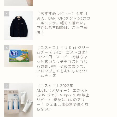
【おすすめレビュー】４年目
5
突入、DANTON(ダントン)のウ
ールモッサ。軽くて暖かい。
厄介な毛玉問題は、これで解
決！
【コストコ】キリ Kiri クリー
6
ムチーズ 24コ コストコは1
コ32.5円 スーパーではちょ
っと高いクリチもコストコな
らお買い得！そのままでも、
アレンジしてもおいしいクリ
ームチーズ
【コストコ】2022年
7
ALLIE（アリィー） エクスト
ラUV ジェル 90g×2 10年以上
リピート 焼かない人のアリ
ー！ ジェルは無香料で白くな
らない♪