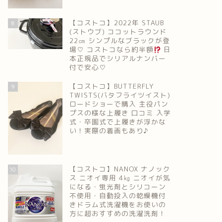
【コストコ】2022年 STAUB
8
(ストウブ) ココットラウンド
22㎝ シンプルなブラックが登
場♡ コストコなら約半額
日
本正規品でシリアルナンバー
付で安心♡
【コストコ】BUTTERFLY
9
TWISTS(バタフライツイスト)
ロードショーで購入 主役パン
プスの様な上履き 口コミ 入学
式・卒園式で上履きが浮かな
い！実際の着画もあり♪
【コストコ】NANOX ナノック
10
ス ニオイ専用 4㎏ ニオイが気
になる・蛍光剤とシリコーン
不使用・自動投入の乾燥機付
きドラム式洗濯機をお使いの
方に超おすすめの洗濯洗剤！