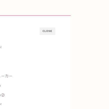
CLOSE
ド
メーカー
め
め②
ド