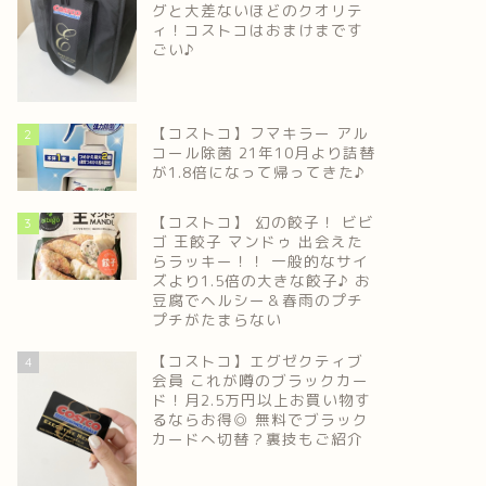
グと大差ないほどのクオリテ
ィ！コストコはおまけまです
ごい♪
【コストコ】フマキラー アル
2
コール除菌 21年10月より詰替
が1.8倍になって帰ってきた♪
【コストコ】 幻の餃子！ ビビ
3
ゴ 王餃子 マンドゥ 出会えた
らラッキー！！ 一般的なサイ
ズより1.5倍の大きな餃子♪ お
豆腐でヘルシー＆春雨のプチ
プチがたまらない
【コストコ】エグゼクティブ
4
会員 これが噂のブラックカー
ド！月2.5万円以上お買い物す
るならお得◎ 無料でブラック
カードへ切替？裏技もご紹介