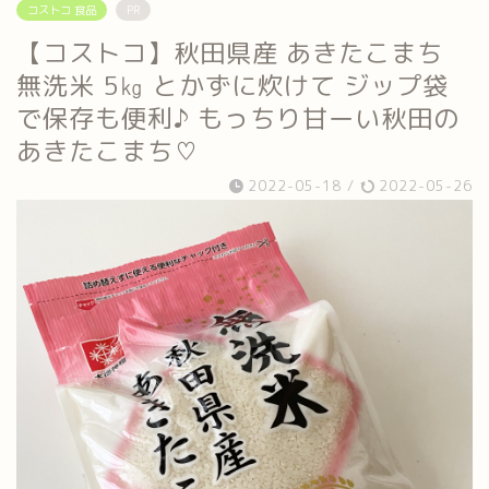
コストコ 食品
PR
【コストコ】秋田県産 あきたこまち
無洗米 5㎏ とかずに炊けて ジップ袋
で保存も便利♪ もっちり甘ーい秋田の
あきたこまち♡
2022-05-18
/
2022-05-26