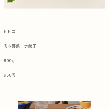
ビ
ビゴ
肉＆野菜 水餃子
800ｇ
958円