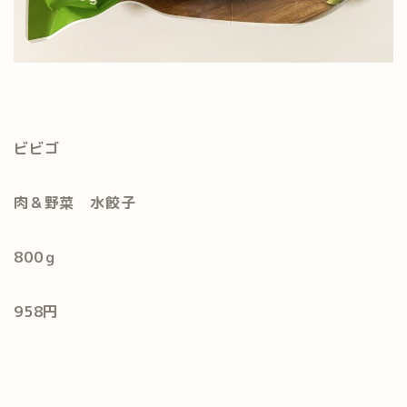
ビ
ビゴ
肉＆野菜 水餃子
800ｇ
958円