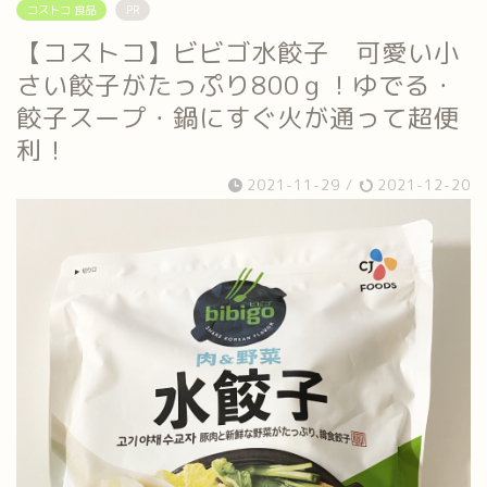
コストコ 食品
PR
【コストコ】ビビゴ水餃子 可愛い小
さい餃子がたっぷり800ｇ！ゆでる・
餃子スープ・鍋にすぐ火が通って超便
利！
2021-11-29
/
2021-12-20