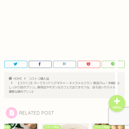
home
プライバシーポリシー
お問い合わせ
HOME
コストコ購入品
【コストコ】カークランドシグネチャー キャラメルフラン 直径23㎝！本格的な
しっかり目のプリン。喫茶店やモダンなカフェで出てきそうな、ほろ苦いカラメルと
濃厚な硬めプリン♪
MENU
RELATED POST
トコ 食品
コストコ 食品
コストコ 食品